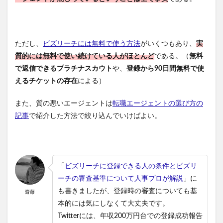
ただし、
ビズリーチには無料で使う方法
がいくつもあり、
実
質的には無料で使い続けている人がほとんど
である。（
無料
で返信できるプラチナスカウト
や、
登録から90日間無料で使
えるチケットの存在
による）
また、質の悪いエージェントは
転職エージェントの選び方の
記事
で紹介した方法で絞り込んでいけばよい。
「
ビズリーチに登録できる人の条件とビズリ
ーチの審査基準について人事プロが解説
」に
も書きましたが、登録時の審査についても基
齋藤
本的には気にしなくて大丈夫です。
Twitterには、年収200万円台での登録成功報告