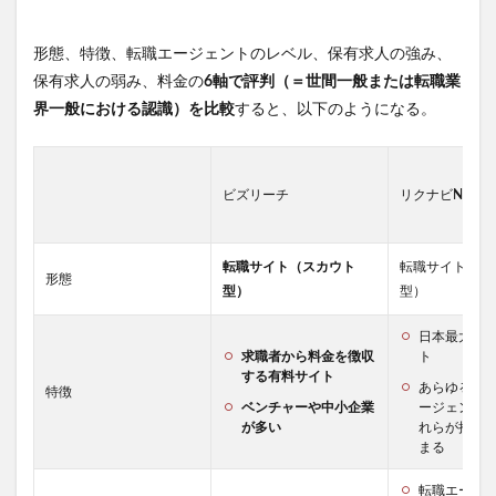
形態、特徴、転職エージェントのレベル、保有求人の強み、
保有求人の弱み、料金の
6軸で評判（＝世間一般または転職業
界一般における認識）を比較
すると、以下のようになる。
ビズリーチ
リクナビNEXT
転職サイト（スカウト
転職サイト（求
形態
型）
型）
日本最大級
求職者から料金を徴収
ト
する有料サイト
あらゆる企
特徴
ベンチャーや中小企業
ージェント
が多い
れらが抱え
まる
転職エージ