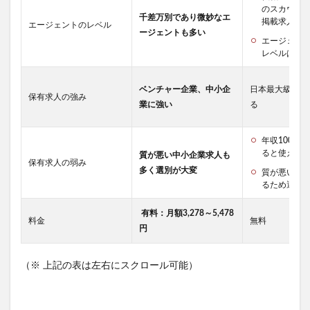
のスカウト
千差万別であり微妙なエ
掲載求人が
エージェントのレベル
ージェントも多い
エージェン
レベルは様
ベンチャー企業、中小企
日本最大級の求
保有求人の強み
業に強い
る
年収1000
ると使えな
質が悪い中小企業求人も
保有求人の弱み
多く選別が大変
質が悪いも
るため選別
有料：月額3,278～5,478
料金
無料
円
（※ 上記の表は左右にスクロール可能）