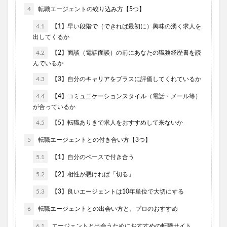
4
転職エージェントの絞り込み方【5つ】
4.1
【1】早い段階で（できれば最初に）興味の湧く求人を
出してくるか
4.2
【2】面談（電話面談）の前にあなたの職務経歴書を読
んでいるか
4.3
【3】自分のキャリアをプラスに評価してくれているか
4.4
【4】コミュニケーションスタイル（電話・メール等）
が合っているか
4.5
【5】転職ありきで求人をおすすめして来ないか
5
転職エージェントとの付き合い方【3つ】
5.1
【1】自分のペースで付き合う
5.2
【2】相性が悪ければ「切る」
5.3
【3】良いエージェントは10年単位で大切にする
6
転職エージェントとの出会い方と、プロのおすすめ
6.1
エージェントと出会うためにおすすめの転職サイト