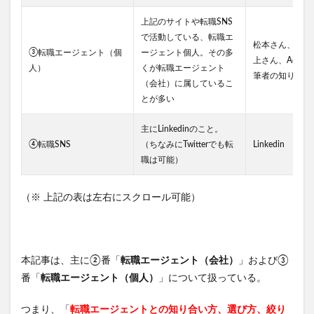
上記のサイトや転職SNS
で活動している、転職エ
松本さん、高橋
③転職エージェント（個
ージェント個人。その多
上さん、Adam
人）
くが転職エージェント
筆者の知り合い
（会社）に属しているこ
とが多い
主にLinkedinのこと。
④転職SNS
（ちなみにTwitterでも転
Linkedin
職は可能）
（※ 上記の表は左右にスクロール可能）
本記事は、主に②番「
転職エージェント（会社）
」および③
番「
転職エージェント（個人）
」について扱っている。
つまり、「
転職エージェントとの知り合い方、選び方、絞り