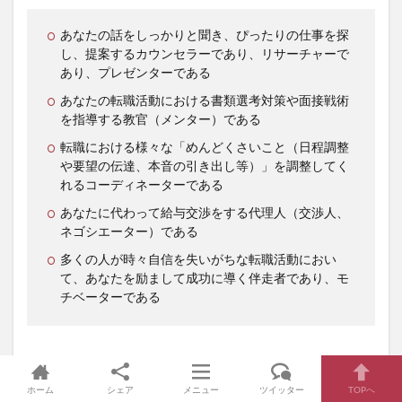
あなたの話をしっかりと聞き、ぴったりの仕事を探
し、提案するカウンセラーであり、リサーチャーで
あり、プレゼンターである
あなたの転職活動における書類選考対策や面接戦術
を指導する教官（メンター）である
転職における様々な「めんどくさいこと（日程調整
や要望の伝達、本音の引き出し等）」を調整してく
れるコーディネーターである
あなたに代わって給与交渉をする代理人（交渉人、
ネゴシエーター）である
多くの人が時々自信を失いがちな転職活動におい
て、あなたを励まして成功に導く伴走者であり、モ
チベーターである
ホーム
シェア
メニュー
ツイッター
TOPへ
ここまで
重要な役目を、仕事が出来ない人や、あなたとの相