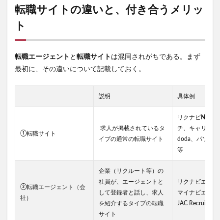
転職サイトの違いと、付き合うメリッ
ト
転職エージェント
と
転職サイト
は混同されがちである。まず
最初に、その違いについて記載しておく。
説明
具体例
リクナビNext
求人が掲載されているタ
チ、キャリアカ
①転職サイト
イプの通常の転職サイト
doda、パソナ
等
企業（リクルート等）の
社員が、エージェントと
リクナビエージ
②転職エージェント（会
して登録者と話し、求人
マイナビエージ
社）
を紹介するタイプの転職
JAC Recruitme
サイト