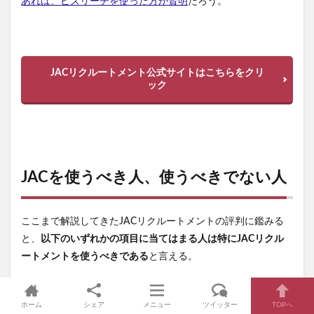
あれば、ビズリーチを使った方が賢明
だろう。
JACリクルートメント公式サイトはこちらをクリ
ック
JACを使うべき人、使うべきでない人
ここまで解説してきたJACリクルートメントの評判に鑑みる
と、
以下のいずれかの項目に当てはまる人は特にJACリクル
ートメントを使うべきである
と言える。
外資系もしくは日系グローバル大企業への転職希望
ホーム
シェア
メニュー
ツイッター
TOPへ