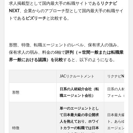
求人掲載型として国内最大手の転職サイトである
リクナビ
NEXT
、企業からのアプローチ型として国内最大手の転職サイ
トである
ビズリーチ
と比較する。
形態、特徴、転職エージェントのレベル、保有求人の強み、
保有求人の弱み、料金の6軸で
評判（＝世間一般または転職業
界一般における認識）を比較
すると、以下のようになる。
JACリクルートメント
リクナビNEXT
日系の人材紹介会社（転
日系の人材紹介
形態
職エージェント会社）
フォーム（転職
単一のエージェントとし
て日本最大級の非公開求
日本最大級の求
人を抱えており、ホワイ
ト。あらゆる企
特徴
トカラーの転職では日本
エージェント、