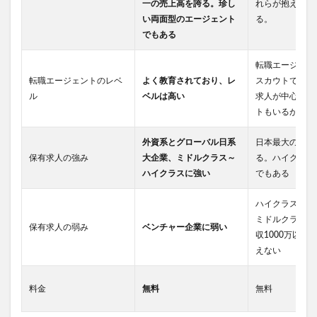
一の売上高を誇る。珍し
れらが抱える求
い両面型のエージェント
る。
でもある
転職エージェン
転職エージェントのレベ
よく教育されており、レ
スカウトではな
ル
ベルは高い
求人が中心。エ
トもいるがレベ
外資系とグローバル日系
日本最大の求人
保有求人の強み
大企業、ミドルクラス～
る。ハイクラス
ハイクラスに強い
でもある
ハイクラスはほ
ミドルクラスも
保有求人の弱み
ベンチャー企業に弱い
収1000万以上
えない
料金
無料
無料