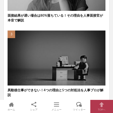
面接結果が遅い場合は80%落ちている！その理由を人事面接官が
本音で解説
異動後仕事ができない！4つの理由と5つの対処法を人事プロが解
説
ホーム
シェア
メニュー
ツイッター
TOPへ