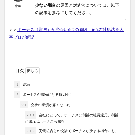
少ない場合
の原因と対処法については、以下
齋藤
の記事を参考にしてください。
＞＞
ボーナス（賞与）が少ない6つの原因、6つの対処法を人
事プロが解説
目次
1
結論
2
ボーナスが減額になる原因4つ
2.1
会社の業績が悪くなった
2.1.1
会社にとって、ボーナスは利益の社員還元。利益
が減ればボーナスも減る
2.1.2
労働組合との交渉でボーナスが決まる場合にも、