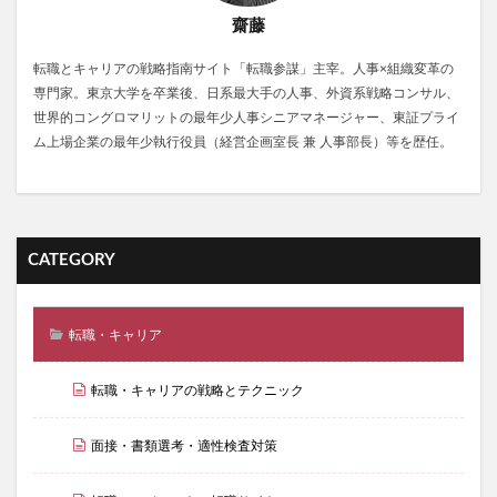
齋藤
転職とキャリアの戦略指南サイト「転職参謀」主宰。人事×組織変革の
専門家。東京大学を卒業後、日系最大手の人事、外資系戦略コンサル、
世界的コングロマリットの最年少人事シニアマネージャー、東証プライ
ム上場企業の最年少執行役員（経営企画室長 兼 人事部長）等を歴任。
CATEGORY
転職・キャリア
転職・キャリアの戦略とテクニック
面接・書類選考・適性検査対策