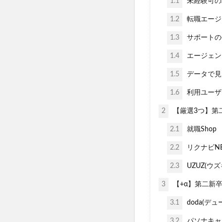
1.1
未経験可の
1.2
転職エージ
1.3
サポートの
1.4
エージェン
1.5
データで見
1.6
利用ユーザ
2
【厳選3つ】第
2.1
就職Shop
2.2
リクナビNE
2.3
UZUZ(ウ
3
【+α】第二新
3.1
doda(デュ
3.2
パソナキャ