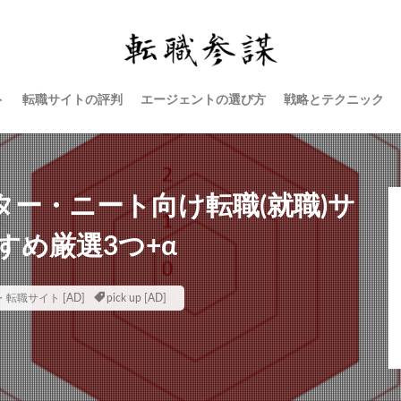
ト
転職サイトの評判
エージェントの選び方
戦略とテクニック
ー・ニート向け転職(就職)サ
め厳選3つ+α
・転職サイト
pick up